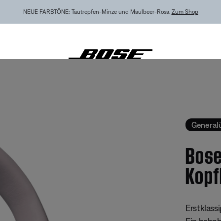
EXKLUSIV FÜR „MEIN BOSE“: Neu: QuietComfort Kopfhörer (2. Gen.).
Vorbestellen
ietComfort Ultra Kopfhörer - Renoviert
General
Bose
Kopf
Kundenbew
Erstklassi