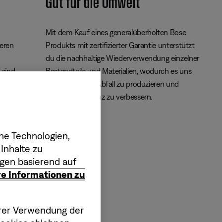
Gut für die Umwelt
Mit dem Kauf eines generalüberholten Bose
geren
Produkts mit zertifizierter Garantie unterstützt
du die nachhaltige Wiederverwendung einzelner
 sind
Bestandteile und Materialien, wodurch es uns
gelingt, weniger Abfall zu produzieren und
unsere Klimabilanz zu verbessern.
he Technologien,
Inhalte zu
gen basierend auf
ere Informationen zu
serer Verwendung der