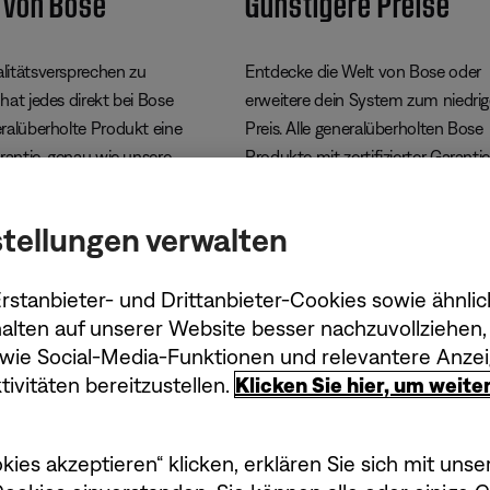
 von Bose
Günstigere Preise
itätsversprechen zu
Entdecke die Welt von Bose oder
hat jedes direkt bei Bose
erweitere dein System zum niedri
ralüberholte Produkt eine
Preis. Alle generalüberholten Bose
rantie, genau wie unsere
Produkte mit zertifizierter Garantie
günstiger erhältlich. Außerdem:
kostenlose Lieferung, kostenlose
tellungen verwalten
Rücksendung und eine 90-tägige
Rückgabefrist.
stanbieter- und Drittanbieter-Cookies sowie ähnlic
alten auf unserer Website besser nachzuvollziehen, 
owie Social-Media-Funktionen und relevantere Anzei
ivitäten bereitzustellen.
Klicken Sie hier, um weit
kies akzeptieren“ klicken, erklären Sie sich mit un