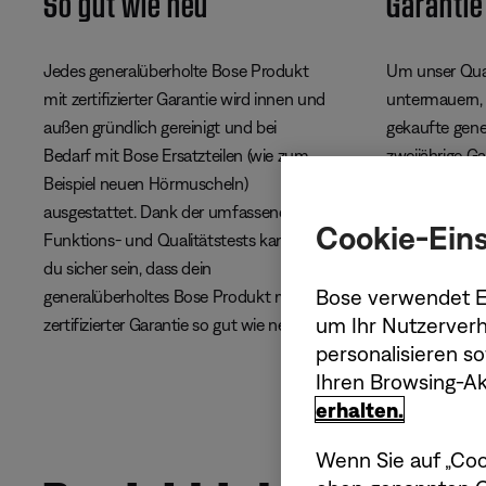
So gut wie neu
Garantie
Jedes generalüberholte Bose Produkt
Um unser Qual
mit zertifizierter Garantie wird innen und
untermauern, 
außen gründlich gereinigt und bei
gekaufte gene
Bedarf mit Bose Ersatzteilen (wie zum
zweijährige Ga
Beispiel neuen Hörmuscheln)
Neuprodukte.
ausgestattet. Dank der umfassenden
Cookie-Eins
Funktions- und Qualitätstests kannst
du sicher sein, dass dein
Bose verwendet Er
generalüberholtes Bose Produkt mit
um Ihr Nutzerverh
zertifizierter Garantie so gut wie neu ist.
personalisieren s
Ihren Browsing-Akt
erhalten.
Wenn Sie auf „Coo