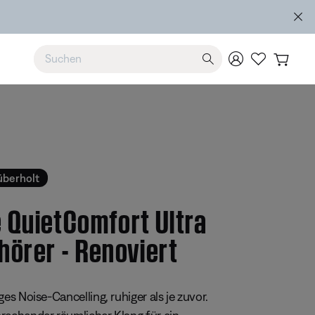
Verwende die Pfeiltasten nach oben und unten, um durch d
überholt
 QuietComfort Ultra
hörer - Renoviert
ertung: 5 von 5 Sternen
ges Noise-Cancelling, ruhiger als je zuvor.