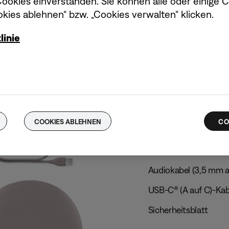
okies einverstanden. Sie können alle oder einige 
kies ablehnen“ bzw. „Cookies verwalten“ klicken.
linie
Im Lieferumfan
COOKIES ABLEHNEN
CO
Bose QuietComfort U
Transportetui
Audiokabel (3,5 mm 
USB-C® (A auf C)-Kab
Sicherheitsblatt