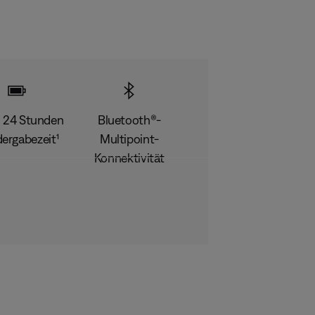
u 24 Stunden
Bluetooth®-
ergabezeit¹
Multipoint-
Konnektivität