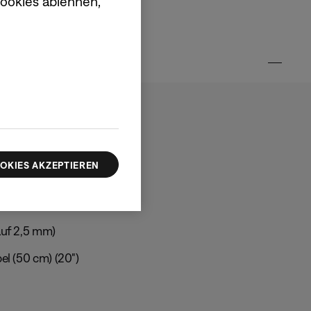
Cookies ablehnen,
g enthalten
OKIES AKZEPTIEREN
ltra Kopfhörer
auf 2,5 mm)
el (50 cm) (20")