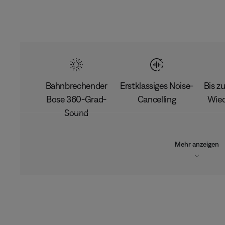
Bahnbrechender
Erstklassiges Noise-
Bis z
Bose 360-Grad-
Cancelling
Wied
Sound
Mehr anzeigen
L
o