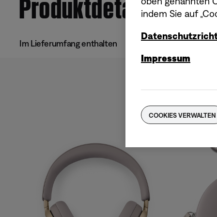
Produktdetails
oben genannten Co
indem Sie auf „Coo
Datenschutzricht
Im Lieferumfang enthalten
Impressum
COOKIES VERWALTEN