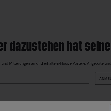
er dazustehen hat seine
s und Mitteilungen an und erhalte exklusive Vorteile, Angebote un
ANME