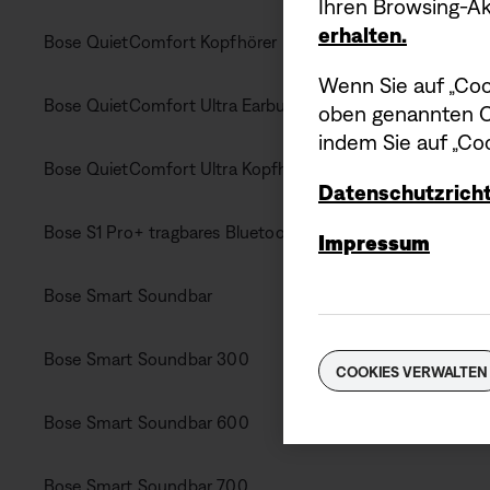
Ihren Browsing-Akt
erhalten.
Bose QuietComfort Kopfhörer
Wenn Sie auf „Coo
Bose QuietComfort Ultra Earbuds
oben genannten Co
indem Sie auf „Coo
Bose QuietComfort Ultra Kopfhörer
Datenschutzricht
Bose S1 Pro+ tragbares Bluetooth®-Lautsprecher-System
Impressum
Bose Smart Soundbar
Bose Smart Soundbar 300
COOKIES VERWALTEN
Bose Smart Soundbar 600
Bose Smart Soundbar 700