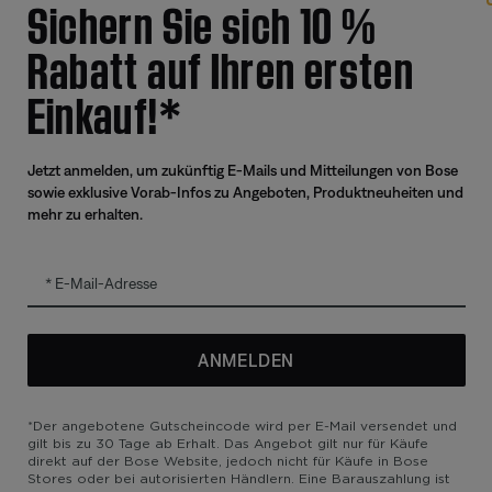
Sichern Sie sich 10 %
Rabatt auf Ihren ersten
Einkauf!*
Angebote
Weitere 
Corporate Gifting
Automoti
Jetzt anmelden, um zukünftig E-Mails und Mitteilungen von Bose
Kaufportal für Partner und Mitarbeiter
Reseller 
sowie exklusive Vorab-Infos zu Angeboten, Produktneuheiten und
Generalüberholte Produkte mit
mehr zu erhalten.
zertifizierter Garantie
Tausch-Upgrade
E-Mail-Adresse
zierung
ANMELDEN
*Der angebotene Gutscheincode wird per E-Mail versendet und
gilt bis zu 30 Tage ab Erhalt. Das Angebot gilt nur für Käufe
direkt auf der Bose Website, jedoch nicht für Käufe in Bose
Stores oder bei autorisierten Händlern. Eine Barauszahlung ist