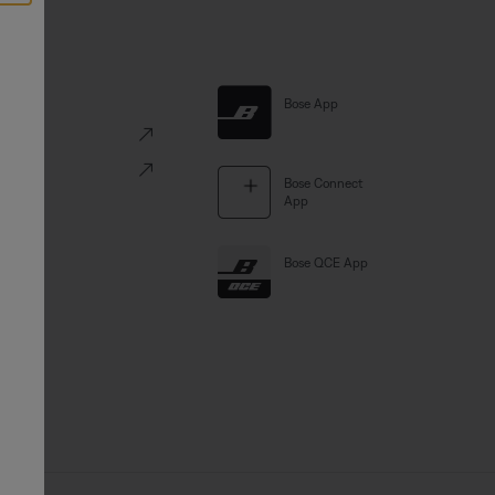
Links
Bose App
ve
Portal
Bose Connect
App
Bose QCE App