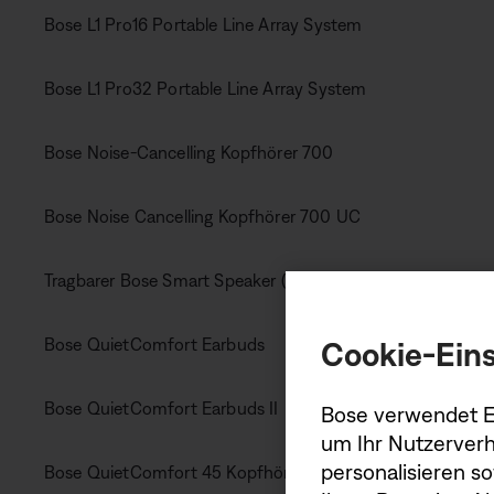
Bose L1 Pro16 Portable Line Array System
Bose L1 Pro32 Portable Line Array System
Bose Noise-Cancelling Kopfhörer 700
Bose Noise Cancelling Kopfhörer 700 UC
Tragbarer Bose Smart Speaker (tragbarer Heimlautsprecher
Bose QuietComfort Earbuds
Cookie-Eins
Bose QuietComfort Earbuds II
Bose verwendet Er
um Ihr Nutzerverh
personalisieren s
Bose QuietComfort 45 Kopfhörer (QuietComfort SE Kopfh