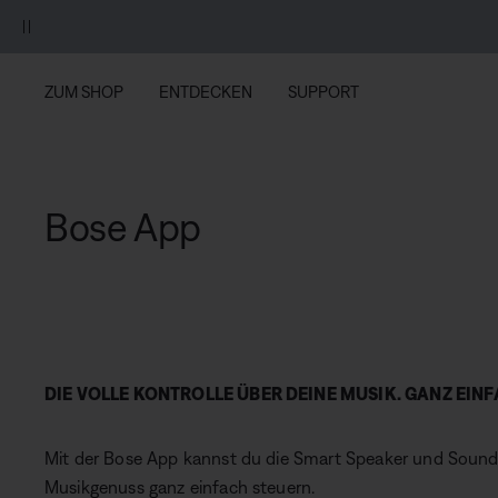
Zu Inhalt springen
Zu Footer springen
Zum Barrierefreiheitshinweis springen
NEUE FARBTÖNE: Tautropfen-Minze und Maulbeer-Rosa.
Zum S
ZUM SHOP
ENTDECKEN
SUPPORT
Bose App
DIE VOLLE KONTROLLE ÜBER DEINE MUSIK. GANZ EINF
Mit der Bose App kannst du die Smart Speaker und Sound
Musikgenuss ganz einfach steuern.