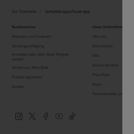
Zur Startseite
template.apps/bose-app
Kundenservice
Unser Unternehmen
Reparatur und Umtausch
Über uns
Sendungsverfolgung
Store suchen
Anmelden oder „Mein Bose“-Mitglied
ESG
werden
Karriere bei Bose
Vorteile von „Mein Bose“
Press Room
Produkt registrieren
Storys
Kontakt
Partnerschaften und Lizen