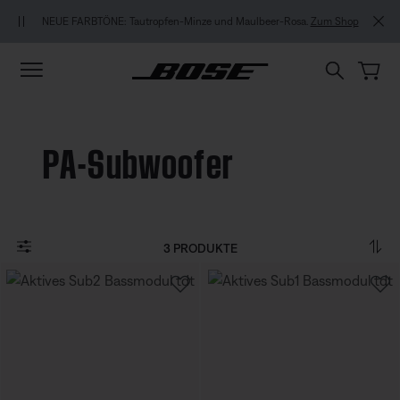
Zu Inhalt springen
Zu Footer springen
Zum Barrierefreiheitshinweis springen
NEUE FARBTÖNE: Tautropfen-Minze und Maulbeer-Rosa.
Zum Shop
PA-Subwoofer
3 PRODUKTE