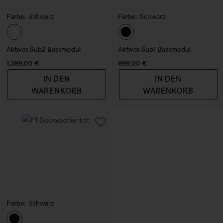
Farbe:
Schwarz
Farbe:
Schwarz
Farbe auswählen
Farbe auswählen
Aktives Sub2 Bassmodul
Aktives Sub1 Bassmodul
Preis:
Preis:
1.399,00 €
999,00 €
IN DEN
IN DEN
WARENKORB
WARENKORB
Farbe:
Schwarz
Farbe auswählen