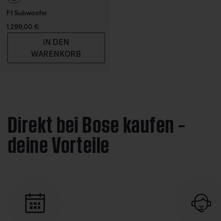
F1 Subwoofer
Preis:
1.299,00 €
IN DEN
WARENKORB
Direkt bei Bose kaufen –
deine Vorteile