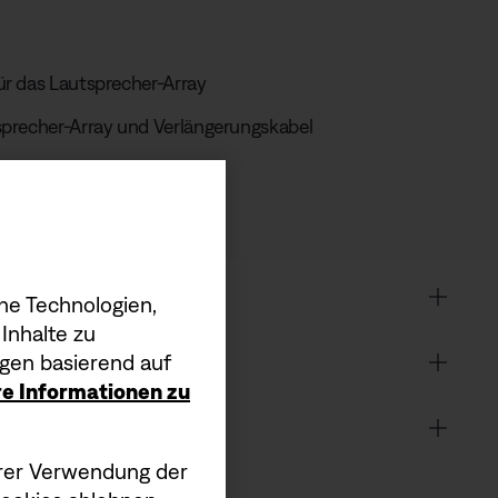
ür das Lautsprecher-Array
sprecher-Array und Verlängerungskabel
he Technologien,
Inhalte zu
gen basierend auf
ere Informationen zu
serer Verwendung der