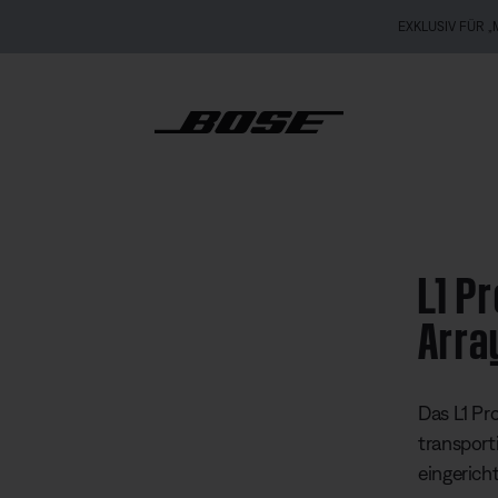
EXKLUSIV FÜR „MEIN BOSE“: Neu: QuietComfort Kopfhörer (2. Gen.).
Vorbestellen
Portable Line Array System
L1 P
Arra
Kundenbew
Das L1 Pro
transport
eingericht