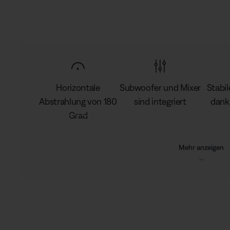
Horizontale
Subwoofer und Mixer
Stabi
Abstrahlung von 180
sind integriert
dank
Grad
Mehr anzeigen
L
o