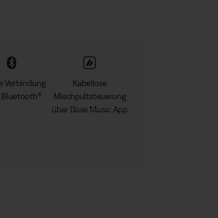
le Verbindung
Kabellose
 Bluetooth®
Mischpultsteuerung
über Bose Music App