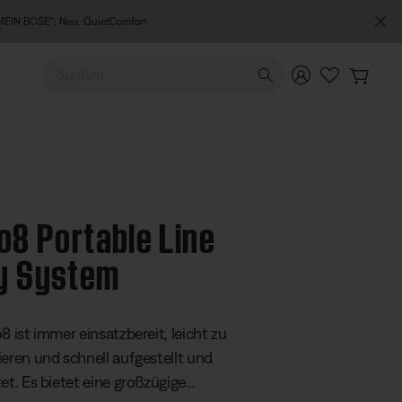
Verwende die Pfeiltasten nach oben und unten, um durch d
ro8 Portable Line
y System
ertung: 4 von 5 Sternen
8 ist immer einsatzbereit, leicht zu
ieren und schnell aufgestellt und
et. Es bietet eine großzügige