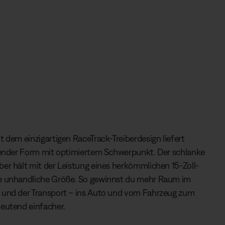
t dem einzigartigen RaceTrack-Treiberdesign liefert
arender Form mit optimiertem Schwerpunkt. Der schlanke
er hält mit der Leistung eines herkömmlichen 15-Zoll-
ie unhandliche Größe. So gewinnst du mehr Raum im
 und der Transport – ins Auto und vom Fahrzeug zum
deutend einfacher.