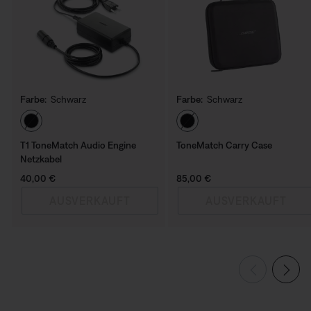
Farbe:
Schwarz
Farbe:
Schwarz
Farbe auswählen
Farbe auswählen
T1 ToneMatch Audio Engine
ToneMatch Carry Case
Netzkabel
Preis:
Preis:
40,00 €
85,00 €
AUSVERKAUFT
AUSVERKAUFT