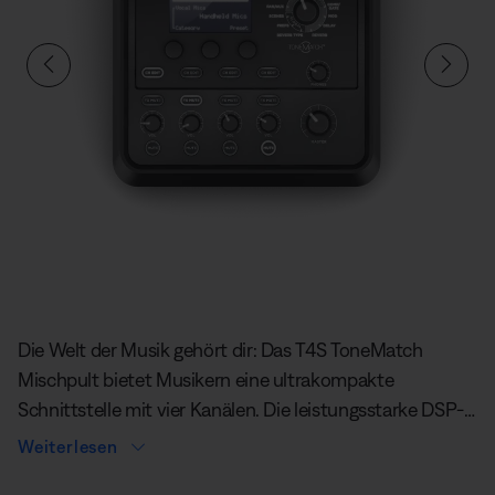
Aktuelle Folie von insgesamt
Die Welt der Musik gehört dir: Das T4S ToneMatch
Mischpult bietet Musikern eine ultrakompakte
Schnittstelle mit vier Kanälen. Die leistungsstarke DSP-
Engine und die intuitiven Steuerelemente des T4S
Weiterlesen
überzeugen mit EQ-, Dynamik- und Effekteinstellungen