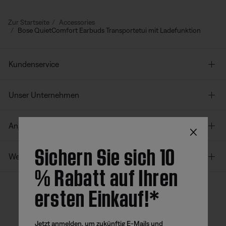
Zur Startseite
Accessories
Bose QuietComfort Earbuds Transportetui mit Ladefunktion
Kundenservice
Unser Unternehmen
×
Angebote
Sichern Sie sich 10
Weitere Links
% Rabatt auf Ihren
ersten Einkauf!*
Bose App
Bose Connect
Bose QCE
App
App
Jetzt anmelden, um zukünftig E-Mails und