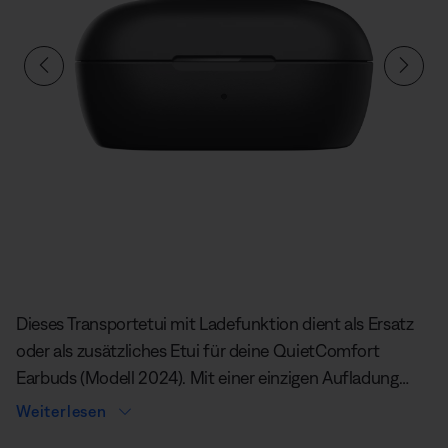
Aktuelle Folie von insgesamt
Dieses Transportetui mit Ladefunktion dient als Ersatz
oder als zusätzliches Etui für deine QuietComfort
Earbuds (Modell 2024). Mit einer einzigen Aufladung
kannst du bis zu 8,5 Stunden¹ Musik hören. Außerdem
Weiterlesen
erhältst du 2,5 weitere vollständige Aufladungen² für