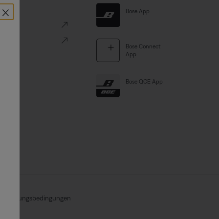
×
Links
Bose App
ve
Portal
Bose Connect
App
Bose QCE App
Nutzungsbedingungen