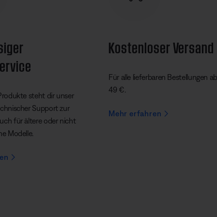
siger
Kostenloser Versand
ervice
Für alle lieferbaren Bestellungen a
49 €.
Produkte steht dir unser
echnischer Support zur
Mehr erfahren
ch für ältere oder nicht
he Modelle.
ren