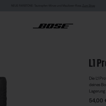
hop
EXKLUSIV
 Schutzhülle
L1 P
Kundenbew
Die L1 Pr
deines Bo
Lagerung 
Preis:
54,00 