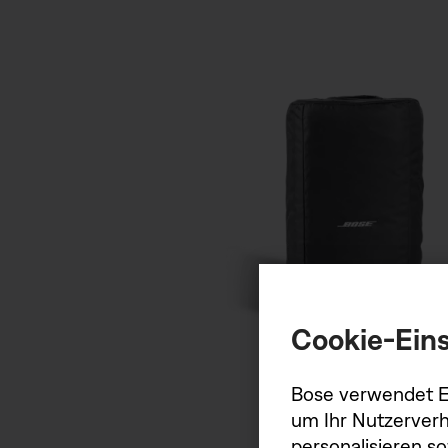
Cookie-Eins
Bose verwendet Er
um Ihr Nutzerverh
personalisieren s