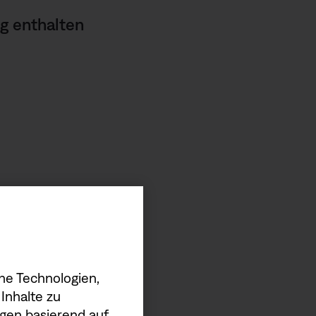
g enthalten
he Technologien,
Inhalte zu
gen basierend auf