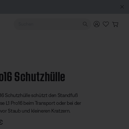
 FÜR „MEIN BOSE“: Neu: QuietComfort Kopfhörer (2. Gen.).
Vorbestellen
Verwende die Pfeiltasten nach oben und unten, um durch d
ro16 Schutzhülle
ertung: 4,3 von 5 Sternen
o16 Schutzhülle schützt den Standfuß
se L1 Pro16 beim Transport oder bei der
vor Staub und kleineren Kratzern.
€