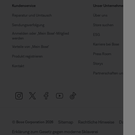
Kundenservice
Unser Unternehmen
Reparatur und Umtausch
Über uns
Sendungsverfolgung
Store suchen
Anmelden oder „Mein Bose“-Mitglied
ESG
werden
Karriere bei Bose
Vorteile von „Mein Bose“
Press Room
Produkt registrieren
Storys
Kontakt
Partnerschaften und Lizen
Sitemap
Rechtliche Hinweise
Datensch
© Bose Corporation 2026
Erklärung zum Gesetz gegen moderne Sklaverei