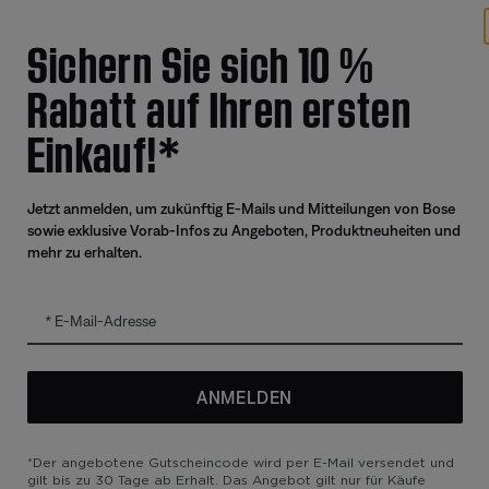
Angebote
Weitere 
Sichern Sie sich 10 %
Corporate Gifting
Automoti
Rabatt auf Ihren ersten
Kaufportal für Partner und Mitarbeiter
Reseller 
Generalüberholte Produkte mit
Einkauf!*
zertifizierter Garantie
Tausch-Upgrade
Jetzt anmelden, um zukünftig E-Mails und Mitteilungen von Bose
sowie exklusive Vorab-Infos zu Angeboten, Produktneuheiten und
mehr zu erhalten.
zierung
E-Mail-Adresse
ANMELDEN
utzrichtlinie
Barrierefreiheit
Cookie-Hinweis
Verkaufsbedingungen
*Der angebotene Gutscheincode wird per E-Mail versendet und
gilt bis zu 30 Tage ab Erhalt. Das Angebot gilt nur für Käufe