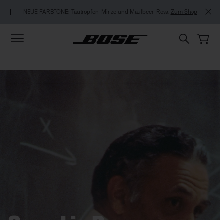
Zu Inhalt springen
Zu Footer springen
Zum Barrierefreiheitshinweis springen
EXKLUS
NEUE FARBTÖNE: Tautropfen-Minze und Maulbeer-Rosa.
Zum Shop