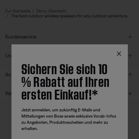
Zur Startseite
Story-Übersicht
The best outdoor wireless speakers for any outdoor adventure
Kundenservice
×
Unser Unternehmen
Sichern Sie sich 10
% Rabatt auf Ihren
Angebote
ersten Einkauf!*
Weitere Links
Jetzt anmelden, um zukünftig E-Mails und
Mitteilungen von Bose sowie exklusive Vorab-Infos
zu Angeboten, Produktneuheiten und mehr zu
Bose App
Bose Connect
Bose QCE
erhalten.
App
App