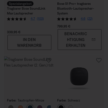
Spezialangebot
Bose S1 Pro+ tragbares
Tragbarer Bose SoundLink
Bluetooth-Lautsprecher-
Max Lautsprecher
System
4.7
(103)
4.6
(22)
Preis:
799,95 €
Preis:
339,95 €
BENACHRIC
IN DEN
HTIGUNG
WARENKORB
ERHALTEN
Farbe:
Tautropfen-Minze
Farbe:
Schwarz
Farbe auswählen
Farbe auswählen