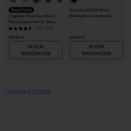
Neue Farbe
Bose SoundLink Micro
Tragbarer Bose SoundLink
Bluetooth-Lautsprecher
Flex Lautsprecher (2. Gen.)
4.6
(146)
Preis:
Preis:
179,95 €
129,95 €
IN DEN
IN DEN
WARENKORB
WARENKORB
< ZURÜCK ZU STORYS