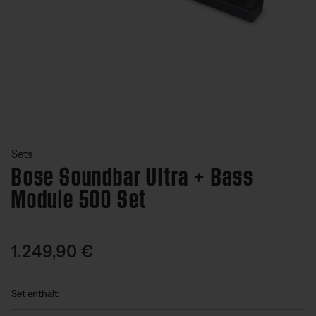
Aktuelle Folie von insgesamt
Sets
Bose Soundbar Ultra + Bass
Module 500 Set
Kundenbewertung: undefined von 5 Sternen
Preis:
1.249,90 €
Set enthält: