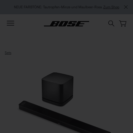
Zu Inhalt springen
Zu Footer springen
Zum Barrierefreiheitshinweis springen
NEUE FARBTÖNE: Tautropfen-Minze und Maulbeer-Rosa.
Zum Shop
Sets
Bose Soundbar Ultra + Bass Mod