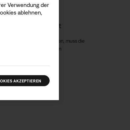
serer Verwendung der
Cookies ablehnen,
n das USB-Ladegerät
geschwindigkeit zu erreichen, muss die
äts innerhalb der angezeigten
.
en.
OKIES AKZEPTIEREN