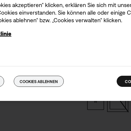
kies akzeptieren“ klicken, erklären Sie sich mit un
okies einverstanden. Sie können alle oder einige 
kies ablehnen“ bzw. „Cookies verwalten“ klicken.
Anforderung a
linie
Um die maximale Lade
Leistung des Ladeger
Wattzahlen (W) liegen
Netzteil nicht enthalt
COOKIES ABLEHNEN
CO