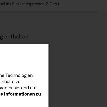
dLink Flex Lautsprecher (2. Gen.)
g enthalten
Kopfhörer
auf 2,5 mm)
he Technologien,
C) (30 cm)
Inhalte zu
gen basierend auf
ere Informationen zu
eo abspielen