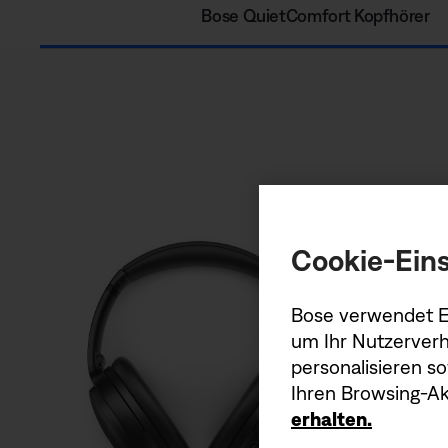
Bose QuietComfort Kopfhörer
Cookie-Eins
Bose verwendet Er
um Ihr Nutzerverh
personalisieren s
Ihren Browsing-Akt
erhalten.