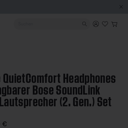
EXKLUSIV FÜR „MEIN BOSE“: Neu: QuietComfort Kopfhör
Verwende die Pfeiltasten nach oben und unten, um durch d
cher (2. Gen.) Set
 QuietComfort Headphones
agbarer Bose SoundLink
 Lautsprecher (2. Gen.) Set
ertung: undefined von 5 Sternen
 €