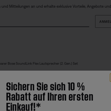
s und Mitteilungen an und erhalte exklusive Vorteile, Angebote un
ANME
rer Bose SoundLink Flex Lautsprecher (2. Gen.) Set
Angebote
Weitere 
Sichern Sie sich 10 %
Corporate Gifting
Automoti
Rabatt auf Ihren ersten
Kaufportal für Partner und Mitarbeiter
Reseller 
Generalüberholte Produkte mit
Einkauf!*
zertifizierter Garantie
Tausch-Upgrade