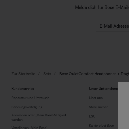
Melde dich für Bose E-Mail
E-Mail-Adresse
Zur Startseite
Sets
Bose QuietComfort Headphones + Tragba
Kundenservice
Unser Unternehmen
Reparatur und Umtausch
Über uns
Sendungsverfolgung
Store suchen
Anmelden oder „Mein Bose“-Mitglied
ESG
werden
Karriere bei Bose
Vorteile von „Mein Bose“