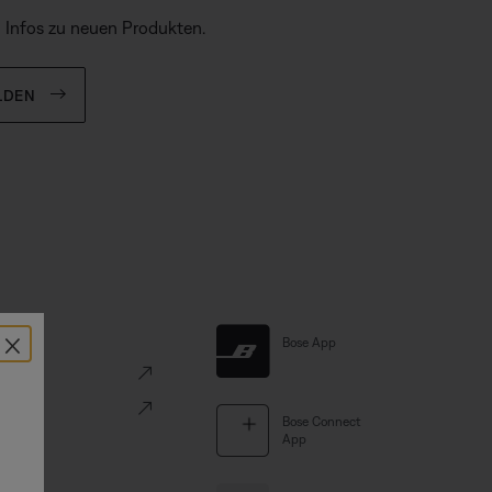
d Infos zu neuen Produkten.
LDEN
×
Links
Bose App
ve
Portal
Bose Connect
App