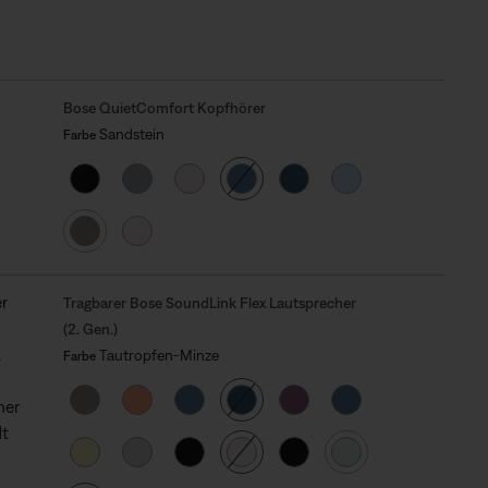
Bose QuietComfort Kopfhörer
Farbe auswählen
Gewählt
Sandstein
Farbe
Tragbarer Bose SoundLink Flex Lautsprecher
(2. Gen.)
Farbe auswählen
Gewählt
Tautropfen-Minze
Farbe