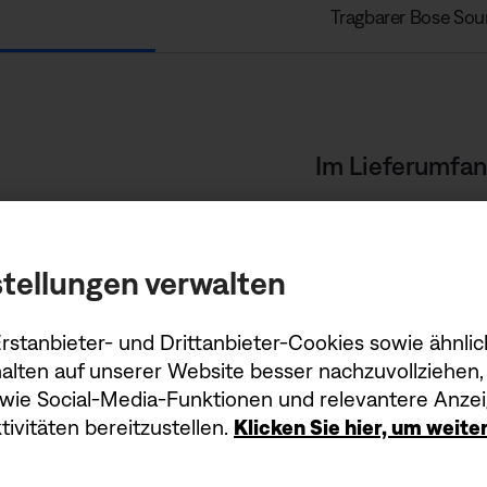
Tragbarer Bose Soun
Im Lieferumfan
Bose QuietComfort 
Transportetui
tellungen verwalten
Audiokabel (3,5 mm 
stanbieter- und Drittanbieter-Cookies sowie ähnlic
USB-C®-Kabel (A auf 
alten auf unserer Website besser nachzuvollziehen, 
Sicherheitsblatt
owie Social-Media-Funktionen und relevantere Anzei
ivitäten bereitzustellen.
Klicken Sie hier, um weit
Unboxing-Vid