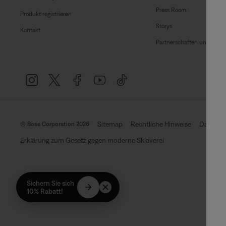
Press Room
Produkt registrieren
Storys
Kontakt
Partnerschaften und Lizen
Sitemap
Rechtliche Hinweise
Datensch
© Bose Corporation 2026
Erklärung zum Gesetz gegen moderne Sklaverei
Sichern Sie sich
10% Rabatt!