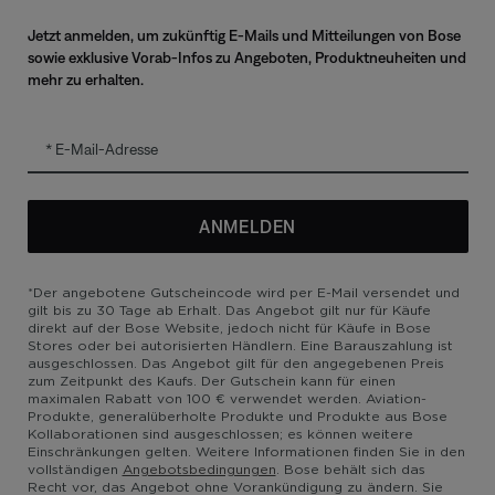
Jetzt anmelden, um zukünftig E-Mails und Mitteilungen von Bose
sowie exklusive Vorab-Infos zu Angeboten, Produktneuheiten und
mehr zu erhalten.
zierung
E-Mail-Adresse
ANMELDEN
utzrichtlinie
Barrierefreiheit
Cookie-Hinweis
Verkaufsbedingungen
*Der angebotene Gutscheincode wird per E-Mail versendet und
gilt bis zu 30 Tage ab Erhalt. Das Angebot gilt nur für Käufe
direkt auf der Bose Website, jedoch nicht für Käufe in Bose
Stores oder bei autorisierten Händlern. Eine Barauszahlung ist
ausgeschlossen. Das Angebot gilt für den angegebenen Preis
zum Zeitpunkt des Kaufs. Der Gutschein kann für einen
maximalen Rabatt von 100 € verwendet werden. Aviation-
Produkte, generalüberholte Produkte und Produkte aus Bose
Kollaborationen sind ausgeschlossen; es können weitere
Einschränkungen gelten. Weitere Informationen finden Sie in den
vollständigen
Angebotsbedingungen
. Bose behält sich das
Recht vor, das Angebot ohne Vorankündigung zu ändern. Sie