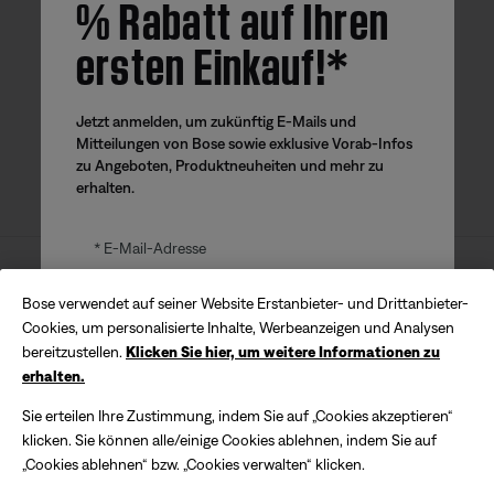
% Rabatt auf Ihren
ersten Einkauf!*
Bose App
Bose Connect
Bose QCE
App
App
Jetzt anmelden, um zukünftig E-Mails und
Mitteilungen von Bose sowie exklusive Vorab-Infos
zu Angeboten, Produktneuheiten und mehr zu
erhalten.
E-Mail-Adresse
Sitemap
© Bose Corporation 2026
Bose verwendet auf seiner Website Erstanbieter- und Drittanbieter-
Rechtliche Hinweise
Cookies, um personalisierte Inhalte, Werbeanzeigen und Analysen
ANMELDEN
bereitzustellen.
Klicken Sie hier, um weitere Informationen zu
Datenschutzrichtlinie
Barrierefreiheit
erhalten.
Cookie-Hinweis
Verkaufsbedingungen
*Der angebotene Gutscheincode wird per E-Mail versendet
Sie erteilen Ihre Zustimmung, indem Sie auf „Cookies akzeptieren“
und gilt bis zu 30 Tage ab Erhalt. Das Angebot gilt nur für
Nutzungsbedingungen
Käufe direkt auf der Bose Website, jedoch nicht für Käufe in
klicken. Sie können alle/einige Cookies ablehnen, indem Sie auf
Bose Stores oder bei autorisierten Händlern. Eine
„Cookies ablehnen“ bzw. „Cookies verwalten“ klicken.
Erklärung zum Gesetz gegen moderne
Barauszahlung ist ausgeschlossen. Das Angebot gilt für den
Sklaverei
angegebenen Preis zum Zeitpunkt des Kaufs. Der Gutschein