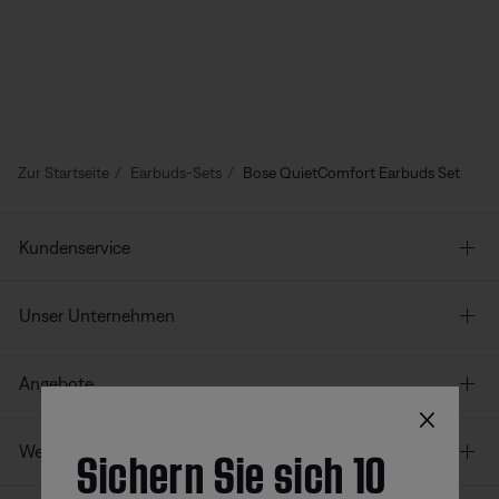
Zur Startseite
Earbuds-Sets
Bose QuietComfort Earbuds Set
Kundenservice
Unser Unternehmen
Angebote
×
Sichern Sie sich 10
Weitere Links