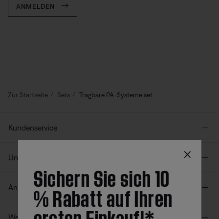
ANMELDEN
Zur Startseite
Sets
Tragbare PA-Systeme set
Kundenservice
×
Unser Unternehmen
Sichern Sie sich 10
% Rabatt auf Ihren
Angebote
ersten Einkauf!*
Weitere Links