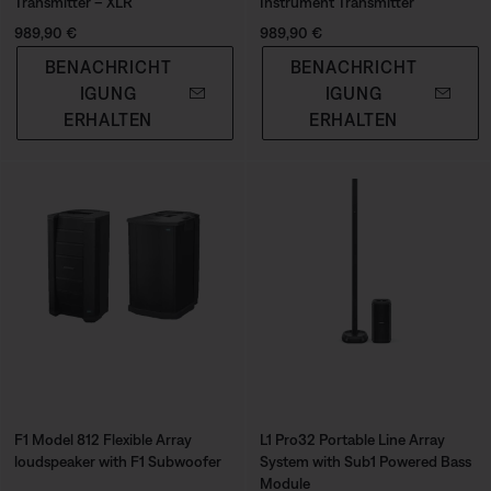
Transmitter – XLR
Instrument Transmitter
Preis:
Preis:
989,90 €
989,90 €
BENACHRICHT
BENACHRICHT
IGUNG
IGUNG
ERHALTEN
ERHALTEN
F1 Model 812 Flexible Array
L1 Pro32 Portable Line Array
loudspeaker with F1 Subwoofer
System with Sub1 Powered Bass
Module