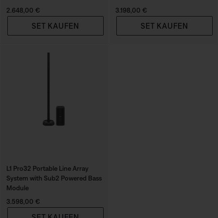
Preis:
Preis:
2.648,00 €
3.198,00 €
SET KAUFEN
SET KAUFEN
L1 Pro32 Portable Line Array
System with Sub2 Powered Bass
Module
Preis:
3.598,00 €
SET KAUFEN