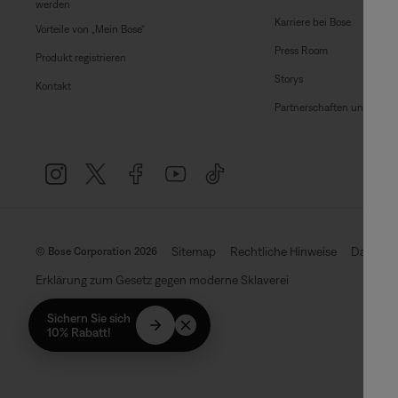
werden
Karriere bei Bose
Vorteile von „Mein Bose“
Press Room
Produkt registrieren
Storys
Kontakt
Partnerschaften und Lizen
Sitemap
Rechtliche Hinweise
Datensch
© Bose Corporation 2026
Erklärung zum Gesetz gegen moderne Sklaverei
Sichern Sie sich
10% Rabatt!