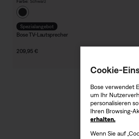
Farbe:
Schwarz
Farbe auswählen
Spezialangebot
Bose TV-Lautsprecher
Preis:
209,95 €
Cookie-Eins
Bose verwendet Er
um Ihr Nutzerverh
personalisieren s
Ihren Browsing-Akt
erhalten.
Als Erst
Wenn Sie auf „Coo