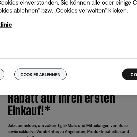
okies einverstanden. Sie können alle oder einige 
kies ablehnen“ bzw. „Cookies verwalten“ klicken.
s und Mitteilungen an und erhalte exklusive Vorteile, Angebote un
linie
ANME
COOKIES ABLEHNEN
CO
Sichern Sie sich 10 %
Rabatt auf Ihren ersten
Einkauf!*
Angebote
Weitere 
Corporate Gifting
Automoti
Kaufportal für Partner und Mitarbeiter
Reseller 
Jetzt anmelden, um zukünftig E-Mails und Mitteilungen von Bose
sowie exklusive Vorab-Infos zu Angeboten, Produktneuheiten und
Generalüberholte Produkte mit