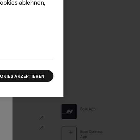
Cookies ablehnen,
d Infos zu neuen Produkten.
LDEN
×
OKIES AKZEPTIEREN
Links
Bose App
ve
Portal
Bose Connect
App