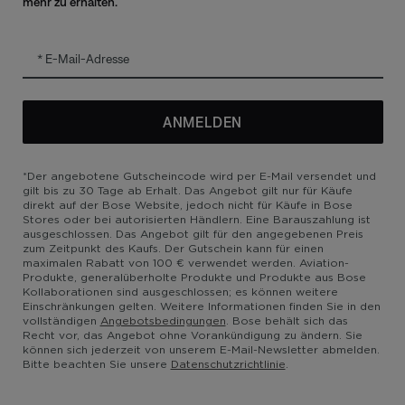
mehr zu erhalten.
zertifizierter Garantie
Tausch-Upgrade
E-Mail-Adresse
zierung
ANMELDEN
*Der angebotene Gutscheincode wird per E-Mail versendet und
gilt bis zu 30 Tage ab Erhalt. Das Angebot gilt nur für Käufe
direkt auf der Bose Website, jedoch nicht für Käufe in Bose
Stores oder bei autorisierten Händlern. Eine Barauszahlung ist
ausgeschlossen. Das Angebot gilt für den angegebenen Preis
zum Zeitpunkt des Kaufs. Der Gutschein kann für einen
utzrichtlinie
Barrierefreiheit
Cookie-Hinweis
Verkaufsbedingungen
maximalen Rabatt von 100 € verwendet werden. Aviation-
Produkte, generalüberholte Produkte und Produkte aus Bose
Kollaborationen sind ausgeschlossen; es können weitere
Einschränkungen gelten. Weitere Informationen finden Sie in den
vollständigen
Angebotsbedingungen
. Bose behält sich das
Recht vor, das Angebot ohne Vorankündigung zu ändern. Sie
können sich jederzeit von unserem E-Mail-Newsletter abmelden.
Bitte beachten Sie unsere
Datenschutzrichtlinie
.