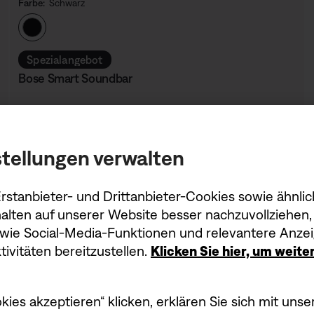
Farbe:
Schwarz
Farbe auswählen
Spezialangebot
Bose Smart Soundbar
Preis:
449,95 €
tellungen verwalten
stanbieter- und Drittanbieter-Cookies sowie ähnlic
alten auf unserer Website besser nachzuvollziehen, 
owie Social-Media-Funktionen und relevantere Anzei
ivitäten bereitzustellen.
Klicken Sie hier, um weit
er dazustehen hat seine
kies akzeptieren“ klicken, erklären Sie sich mit un