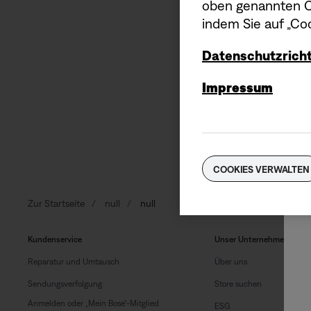
oben genannten Co
indem Sie auf „Coo
Melde dich für Bose E-Mail
Datenschutzricht
Impressum
E-Mail-Adresse
COOKIES VERWALTEN
Zur Startseite
null
null
Kundenservice
Unser Unternehmen
Reparatur und Umtausch
Über uns
Sendungsverfolgung
Store suchen
Anmelden oder „Mein Bose“-Mitglied
ESG