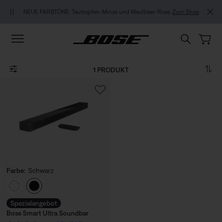
Zu Inhalt springen
Zu Footer springen
Zum Barrierefreiheitshinweis springen
NEUE FARBTÖNE: Tautropfen-Minze und Maulbeer-Rosa.
Zum Shop
1 PRODUKT
Farbe:
Schwarz
Farbe auswählen
Spezialangebot
Bose Smart Ultra Soundbar