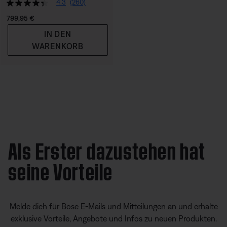
4.3
(260)
Preis:
799,95 €
IN DEN
WARENKORB
Als Erster dazustehen hat
seine Vorteile
Melde dich für Bose E-Mails und Mitteilungen an und erhalte
exklusive Vorteile, Angebote und Infos zu neuen Produkten.