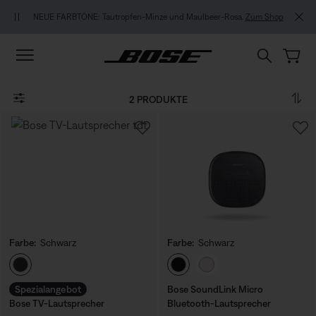
Zu Inhalt springen
Zu Footer springen
Zum Barrierefreiheitshinweis springen
NEUE FARBTÖNE: Tautropfen-Minze und Maulbeer-Rosa.
Zum Shop
2 PRODUKTE
Farbe:
Schwarz
Farbe:
Schwarz
Farbe auswählen
Farbe auswählen
Spezialangebot
Bose SoundLink Micro
Bose TV-Lautsprecher
Bluetooth-Lautsprecher