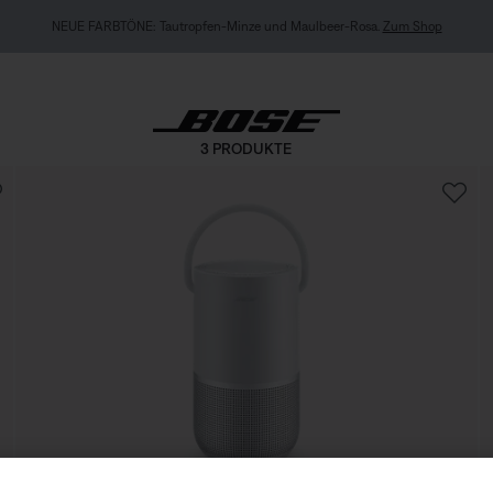
NEUE FARBTÖNE: Tautropfen-Minze und Maulbeer-Rosa.
Zum Shop
3 PRODUKTE