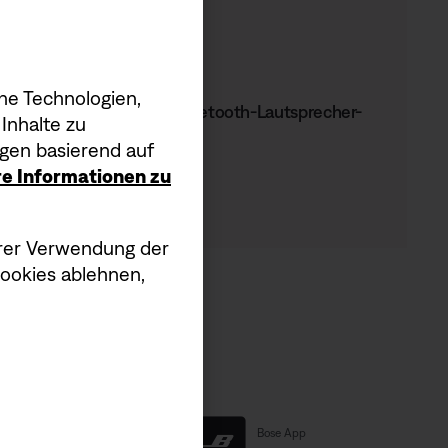
Farbe:
Schwarz
Farbe auswählen
Generalüberholt
he Technologien,
Bose S1 Pro+ tragbares Bluetooth-Lautsprecher-
Inhalte zu
System - Renoviert
gen basierend auf
ere Informationen zu
Preis:
479,95 €
serer Verwendung der
Cookies ablehnen,
×
Links
Bose App