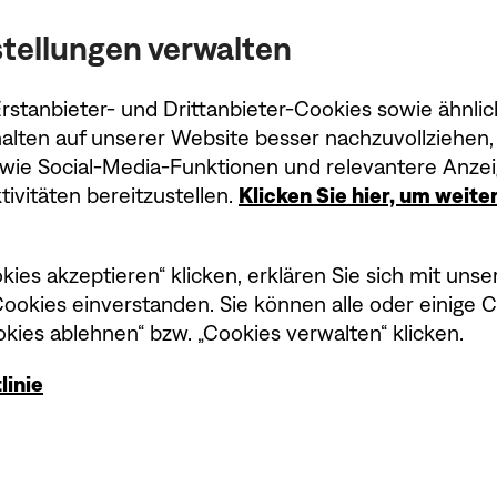
Farbe:
Silber
Farbe auswählen
tellungen verwalten
Spezialangebot
stanbieter- und Drittanbieter-Cookies sowie ähnlic
Tragbarer Bose Smart Speaker
alten auf unserer Website besser nachzuvollziehen, 
owie Social-Media-Funktionen und relevantere Anzei
ivitäten bereitzustellen.
Klicken Sie hier, um weit
Preis:
359,95 €
kies akzeptieren“ klicken, erklären Sie sich mit un
okies einverstanden. Sie können alle oder einige 
kies ablehnen“ bzw. „Cookies verwalten“ klicken.
Sichern Sie sich 10 %
linie
Rabatt auf Ihren ersten
Einkauf!*
Angebote
Weitere 