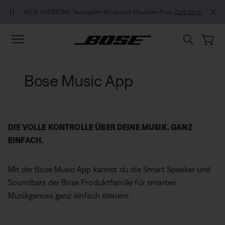
Zu Inhalt springen
Zu Footer springen
Zum Barrierefreiheitshinweis springen
NEUE FARBTÖNE: Tautropfen-Minze und Maulbeer-Rosa.
Zum Shop
Bose Music App
DIE VOLLE KONTROLLE ÜBER DEINE MUSIK. GANZ
EINFACH.
Mit der Bose Music App kannst du die Smart Speaker und
Soundbars der Bose Produktfamilie für smarten
Musikgenuss ganz einfach steuern.