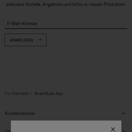
exklusive Vorteile, Angebote und Infos zu neuen Produkten.
E-Mail-Adresse
ANMELDEN
Zur Startseite
Bose Music App
Kundenservice
×
Unser Unternehmen