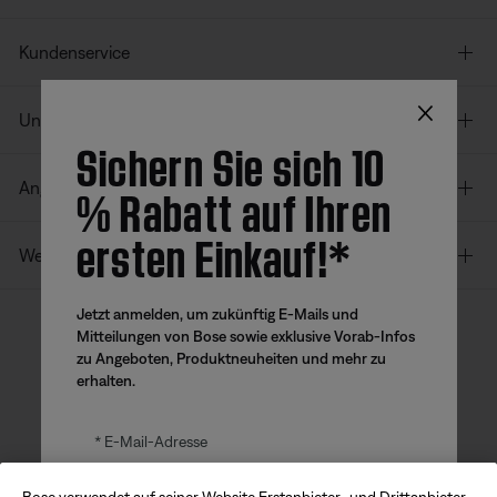
Kundenservice
×
Unser Unternehmen
Sichern Sie sich 10
% Rabatt auf Ihren
Angebote
ersten Einkauf!*
Weitere Links
Jetzt anmelden, um zukünftig E-Mails und
Mitteilungen von Bose sowie exklusive Vorab-Infos
zu Angeboten, Produktneuheiten und mehr zu
Bose App
Bose Connect
Bose QCE
erhalten.
App
App
E-Mail-Adresse