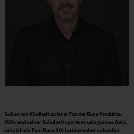
Schon von Kindheit an ist er Fan der Bose Produkte.
Während seiner Schulzeit sparte er sein ganzes Geld,
um sich ein Paar Bose 401 Lautsprecher zu kaufen.