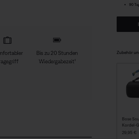
90 Ta
fortabler
Bis zu 20 Stunden
Zubehör un
ragegriff
Wiedergabezeit¹
Bose So
Kordel-G
PREIS:
29,95 €
D
S
A
T
e
u
u
e