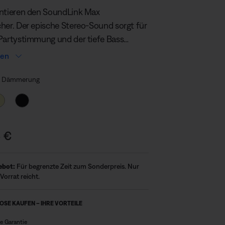
lesen.
ntieren den SoundLink Max
Link
auf
her. Der epische Stereo-Sound sorgt für
derselben
Partystimmung und der tiefe Bass
Seite.
durch den ganzen Körper. Und dank des
sen
n Designs und des abnehmbaren
auswählen
s kannst du die Party überallhin
e Dämmerung
n.
 €
ebot:
Für begrenzte Zeit zum Sonderpreis. Nur
Vorrat reicht.
BOSE KAUFEN – IHRE VORTEILE
re Garantie