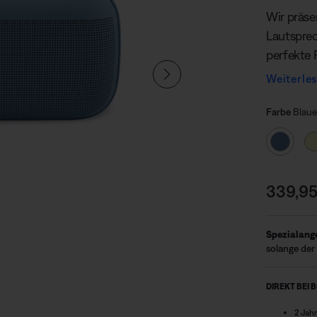
Wir präse
Lautsprec
perfekte 
wummert 
Weiterle
kompakte
Farbe 
Tragegriff
Gewählt
Farbe
Blau
mitnehme
Preis:
339,95
Spezialang
solange der 
DIREKT BEI 
2 Jah