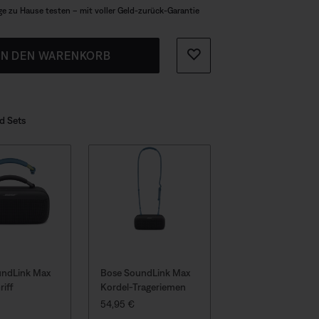
ge zu Hause testen – mit voller Geld-zurück-Garantie
IN DEN WARENKORB
d Sets
undLink Max
Bose SoundLink Max
SoundLink Max +
riff
Kordel-Trageriemen
Rope Carrying Str
Set
PREIS:
54,95 €
PREIS:
394,90 €