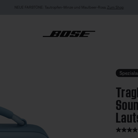
EXKLUSIV FÜR „MEIN BOSE“: Neu: QuietComfort Kopfhörer (2. Gen.).
Vorbestellen
er Bose SoundLink Max Lautsprecher
Spezial
Trag
Soun
Laut
Kundenbew