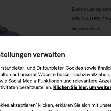
Edelman Lautspreche
USB-C auf USB-C-Ka
Sicherheitsblatt
Kurzanleitung
Anforderung a
tellungen verwalten
Um die maximale Lade
stanbieter- und Drittanbieter-Cookies sowie ähnlic
Leistung des Ladeger
alten auf unserer Website besser nachzuvollziehen, 
Wattzahlen (W) liegen
owie Social-Media-Funktionen und relevantere Anzei
Netzteil nicht enthalt
ivitäten bereitzustellen.
Klicken Sie hier, um weit
kies akzeptieren“ klicken, erklären Sie sich mit un