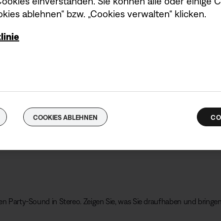
okies einverstanden. Sie können alle oder einige 
kies ablehnen“ bzw. „Cookies verwalten“ klicken.
linie
COOKIES ABLEHNEN
CO
en Party-Sound in Stereo. Zeigen Sie, was Sie draufhaben und bringen