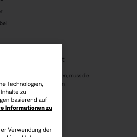
r
bel
n das USB-Ladegerät
geschwindigkeit zu erreichen, muss die
he Technologien,
äts innerhalb der angezeigten
Inhalte zu
.
gen basierend auf
en.
ere Informationen zu
serer Verwendung der