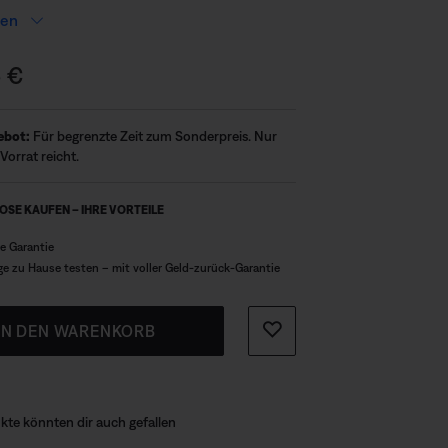
ibt es die Smart Soundbar mit Dolby
sen
d proprietären Technologien für ein
 Klangerlebnis für all dein
 €
ment.
ebot:
Für begrenzte Zeit zum Sonderpreis. Nur
Vorrat reicht.
BOSE KAUFEN – IHRE VORTEILE
re Garantie
ge zu Hause testen – mit voller Geld-zurück-Garantie
IN DEN WARENKORB
kte könnten dir auch gefallen