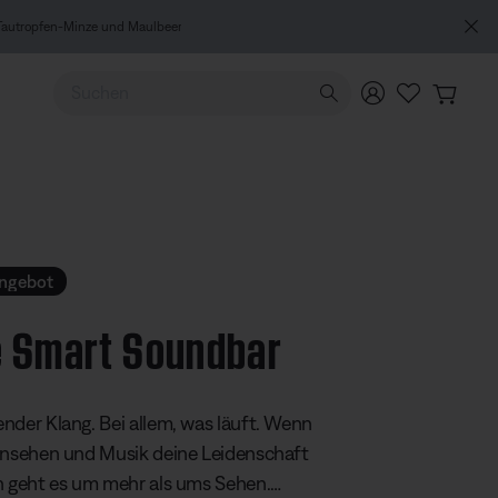
Verwende die Pfeiltasten nach oben und unten, um durch d
angebot
 Smart Soundbar
ertung: 3,4 von 5 Sternen
nder Klang. Bei allem, was läuft. Wenn
rnsehen und Musik deine Leidenschaft
n geht es um mehr als ums Sehen.