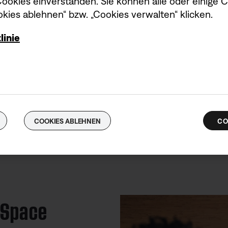
okies einverstanden. Sie können alle oder einige 
kies ablehnen“ bzw. „Cookies verwalten“ klicken.
linie
So klingt alles besser
usive Bose TrueSpace-Technologie und nach oben abstrahlende
COOKIES ABLEHNEN
CO
atemberaubenden 360-Grad-Sound für eine Soundbar dieser
eSpace