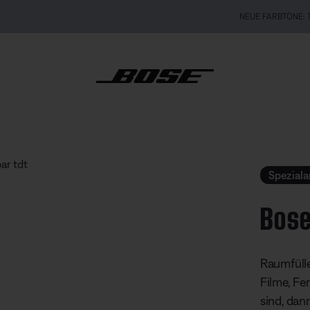
NEUE FARBTÖNE: Tautropfen-Minze und Maulbeer-Rosa.
Zum Shop
art Soundbar
Spezial
Bose
Kundenbew
Raumfülle
Filme, Fe
sind, dan