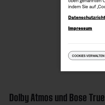
oben genannten Co
indem Sie auf „Coo
Datenschutzricht
Impressum
Dolby Atmos, die exkl
COOKIES VERWALTEN
einen 
Dolby Atmos und Bose Tru