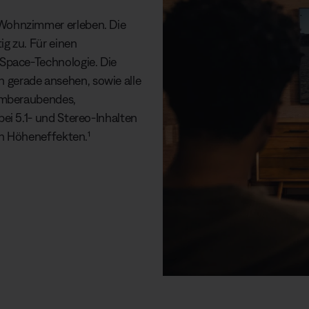
Wohnzimmer erleben. Die
g zu. Für einen
Space-Technologie. Die
ich gerade ansehen, sowie alle
temberaubendes,
ei 5.1- und Stereo-Inhalten
en Höheneffekten.¹