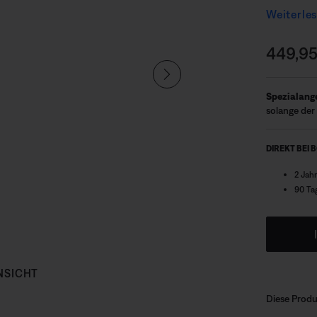
Deshalb g
Weiterle
Atmos® un
fesselndes
Preis:
449,95
Entertain
Spezialang
solange der 
DIREKT BEI 
2 Jah
90 Ta
NSICHT
Diese Produ