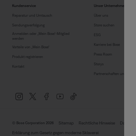
Kundenservice
Unser Unternehmen
Reparatur und Umtausch
Über uns
Sendungsverfolgung
Store suchen
Anmelden oder „Mein Bose“-Mitglied
ESG
werden
Karriere bei Bose
Vorteile von „Mein Bose“
Press Room
Produkt registrieren
Storys
Kontakt
Partnerschaften und Lizen
Sitemap
Rechtliche Hinweise
Datensch
© Bose Corporation 2026
Erklärung zum Gesetz gegen moderne Sklaverei