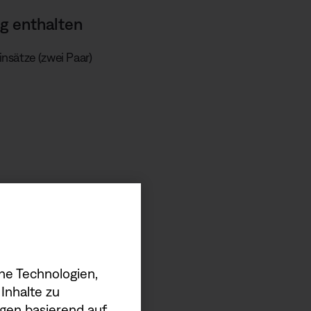
g enthalten
nsätze (zwei Paar)
he Technologien,
Inhalte zu
gen basierend auf