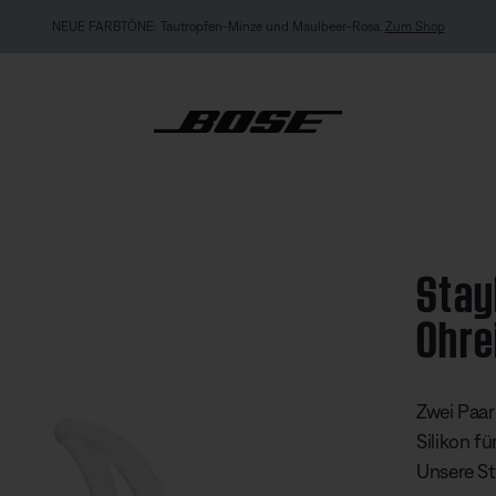
EXKLUSIV FÜR „ME
® Ultra Ohreinsätze (zwei Paar)
Stay
Ohre
Kundenbew
Zwei Paar
Silikon f
Unsere St