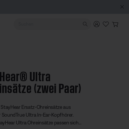
IN BOSE“: Neu: QuietComfort Kopfhörer (2. Gen.).
Vorbestellen
Verwende die Pfeiltasten nach oben und unten, um durch d
Hear® Ultra
insätze (zwei Paar)
ertung: 4,3 von 5 Sternen
 StayHear Ersatz-Ohreinsätze aus
ür SoundTrue Ultra In-Ear-Kopfhörer.
ayHear Ultra Ohreinsätze passen sich