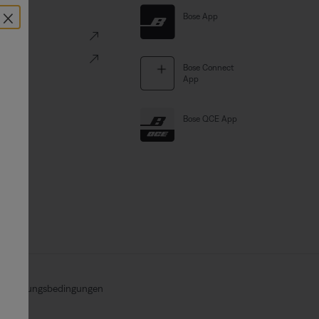
×
Links
Bose App
ve
Portal
Bose Connect
App
Bose QCE App
Nutzungsbedingungen