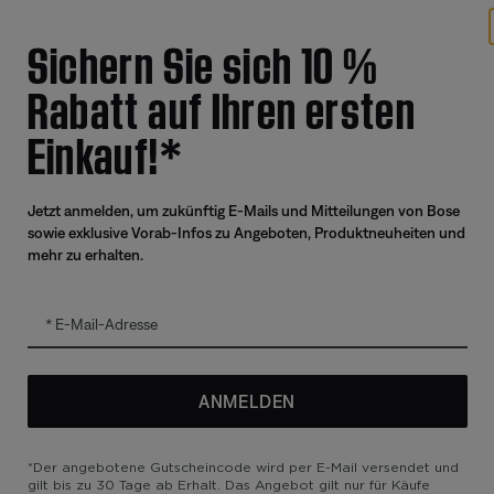
Angebote
Weitere 
Sichern Sie sich 10 %
Corporate Gifting
Automoti
Rabatt auf Ihren ersten
Kaufportal für Partner und Mitarbeiter
Reseller 
Generalüberholte Produkte mit
Einkauf!*
zertifizierter Garantie
Tausch-Upgrade
Jetzt anmelden, um zukünftig E-Mails und Mitteilungen von Bose
sowie exklusive Vorab-Infos zu Angeboten, Produktneuheiten und
mehr zu erhalten.
zierung
E-Mail-Adresse
ANMELDEN
utzrichtlinie
Barrierefreiheit
Cookie-Hinweis
Verkaufsbedingungen
*Der angebotene Gutscheincode wird per E-Mail versendet und
gilt bis zu 30 Tage ab Erhalt. Das Angebot gilt nur für Käufe