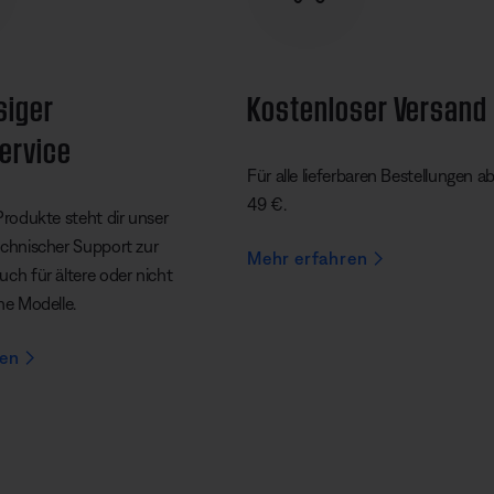
siger
Kostenloser Versand
ervice
Für alle lieferbaren Bestellungen a
49 €.
Produkte steht dir unser
echnischer Support zur
Mehr erfahren
ch für ältere oder nicht
he Modelle.
ren