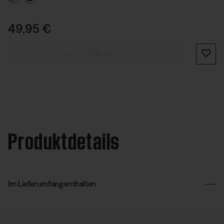
Preis:
49,95 €
AUSVERKAUFT
Produktdetails
Im Lieferumfang enthalten