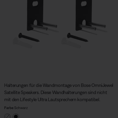
Aktuelle Folie von insgesamt
Halterungen für die Wandmontage von Bose OmniJewel
Satellite Speakers. Diese Wandhalterungen sind nicht
mit den Lifestyle Ultra Lautsprechern kompatibel.
Farbe auswählen
Gewählt
Farbe
Schwarz