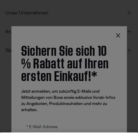
Unser Unternehmen
×
Angebote
Sichern Sie sich 10
Weitere Links
% Rabatt auf Ihren
ersten Einkauf!*
Bose App
Bose Connect
Bose QCE
App
App
Jetzt anmelden, um zukünftig E-Mails und
Mitteilungen von Bose sowie exklusive Vorab-Infos
zu Angeboten, Produktneuheiten und mehr zu
erhalten.
E-Mail-Adresse