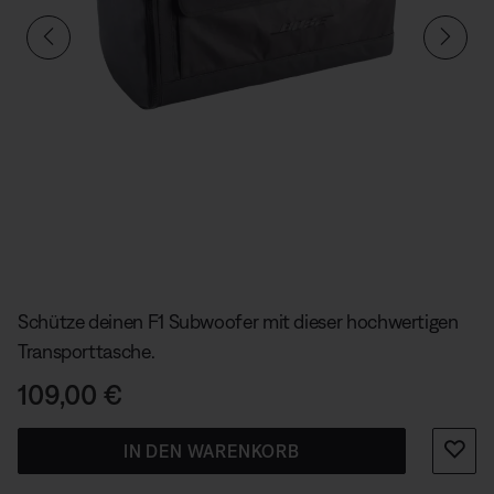
Aktuelle Folie von insgesamt
Schütze deinen F1 Subwoofer mit dieser hochwertigen
Transporttasche.
Preis:
109,00 €
IN DEN WARENKORB