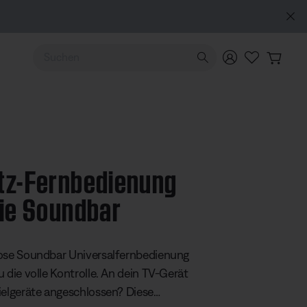
Verwende die Pfeiltasten nach oben und unten, um durch d
tz-Fernbedienung
die Soundbar
ertung: 5 von 5 Sternen
ose Soundbar Universalfernbedienung
u die volle Kontrolle. An dein TV-Gerät
ielgeräte angeschlossen? Diese