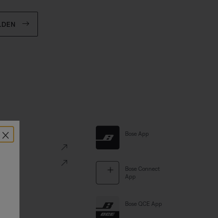
LDEN
×
Links
Bose App
ve
Portal
Bose Connect
App
Bose QCE App