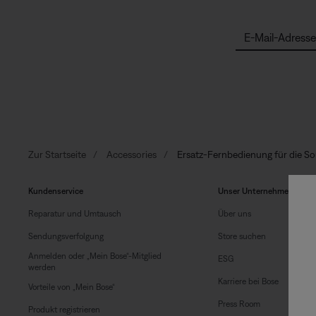
E-Mail-Adresse
Zur Startseite
Accessories
Ersatz-Fernbedienung für die S
Kundenservice
Unser Unternehmen
Reparatur und Umtausch
Über uns
Sendungsverfolgung
Store suchen
Anmelden oder „Mein Bose“-Mitglied
ESG
werden
Karriere bei Bose
Vorteile von „Mein Bose“
Press Room
Produkt registrieren