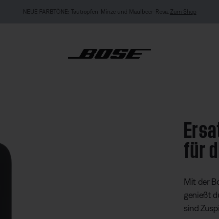
EXKLUSIV FÜR „MEIN BOSE“: Neu: QuietComfort Kopfhörer (2. Gen.).
Vorbestellen
Fernbedienung für die Soundbar
Ersa
für 
Kundenbew
Mit der B
genießt d
sind Zusp