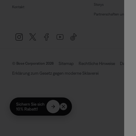
Storys
Kontakt
Partnerschaften und Lizen
Sitemap
Rechtliche Hinweise
Datensch
© Bose Corporation 2026
Erklärung zum Gesetz gegen moderne Sklaverei
Sichern Sie sich
10% Rabatt!