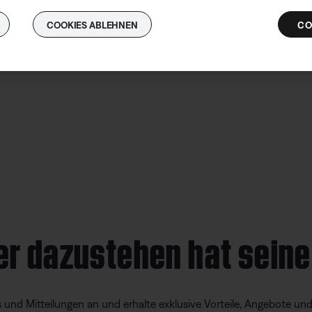
COOKIES ABLEHNEN
CO
er dazustehen hat seine
s und Mitteilungen an und erhalte exklusive Vorteile, Angebote un