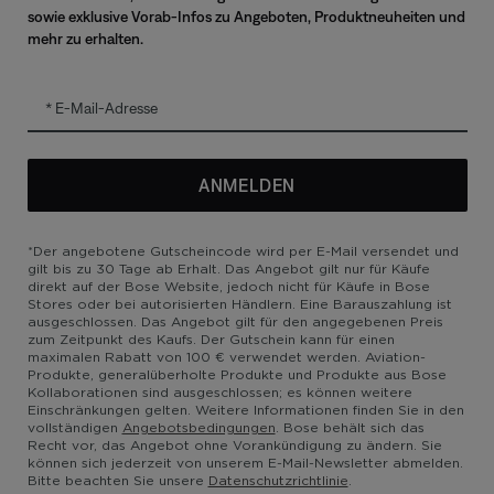
sowie exklusive Vorab-Infos zu Angeboten, Produktneuheiten und
mehr zu erhalten.
zierung
E-Mail-Adresse
ANMELDEN
utzrichtlinie
Barrierefreiheit
Cookie-Hinweis
Verkaufsbedingungen
*Der angebotene Gutscheincode wird per E-Mail versendet und
gilt bis zu 30 Tage ab Erhalt. Das Angebot gilt nur für Käufe
direkt auf der Bose Website, jedoch nicht für Käufe in Bose
Stores oder bei autorisierten Händlern. Eine Barauszahlung ist
ausgeschlossen. Das Angebot gilt für den angegebenen Preis
zum Zeitpunkt des Kaufs. Der Gutschein kann für einen
maximalen Rabatt von 100 € verwendet werden. Aviation-
Produkte, generalüberholte Produkte und Produkte aus Bose
Kollaborationen sind ausgeschlossen; es können weitere
Einschränkungen gelten. Weitere Informationen finden Sie in den
vollständigen
Angebotsbedingungen
. Bose behält sich das
Recht vor, das Angebot ohne Vorankündigung zu ändern. Sie
können sich jederzeit von unserem E-Mail-Newsletter abmelden.
Bitte beachten Sie unsere
Datenschutzrichtlinie
.