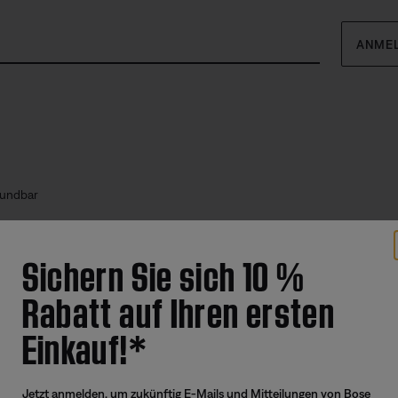
ANME
oundbar
Angebote
Weitere 
Sichern Sie sich 10 %
Corporate Gifting
Automoti
Rabatt auf Ihren ersten
Kaufportal für Partner und Mitarbeiter
Reseller 
Generalüberholte Produkte mit
Einkauf!*
zertifizierter Garantie
Tausch-Upgrade
Jetzt anmelden, um zukünftig E-Mails und Mitteilungen von Bose