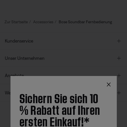
Zur Startseite
Accessories
Bose Soundbar Fernbedienung
Kundenservice
Unser Unternehmen
Angebote
×
Sichern Sie sich 10
Weitere Links
% Rabatt auf Ihren
ersten Einkauf!*
Bose App
Bose Connect
Bose QCE
App
App