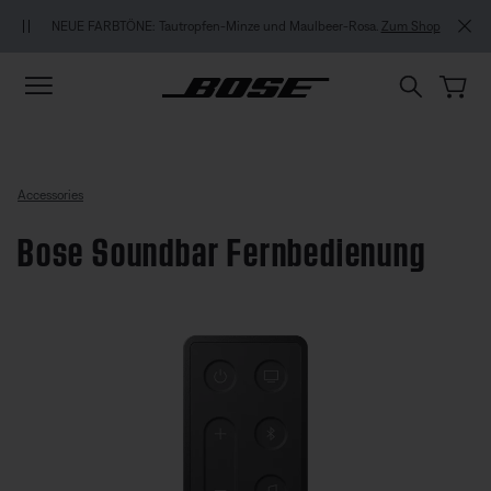
Zu Inhalt springen
Zu Footer springen
Zum Barrierefreiheitshinweis springen
NEUE FARBTÖNE: Tautropfen-Minze und Maulbeer-Rosa.
Zum Shop
Accessories
Bose Soundbar Fernbedienung
Kundenbewertung: 5 von 5 Sternen
Bose Soundbar Fernbedienung