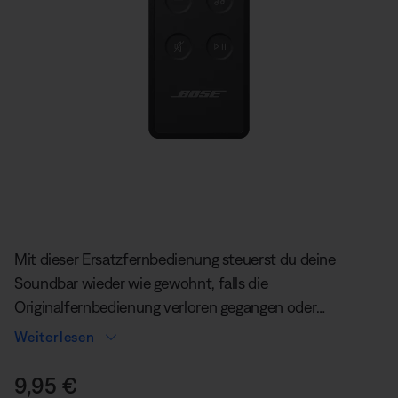
Aktuelle Folie von insgesamt
Mit dieser Ersatzfernbedienung steuerst du deine
Soundbar wieder wie gewohnt, falls die
Originalfernbedienung verloren gegangen oder
beschädigt ist.
Weiterlesen
Preis:
9,95 €