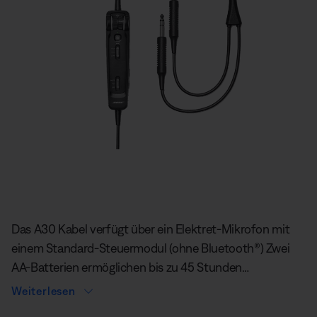
Aktuelle Folie von insgesamt
Das A30 Kabel verfügt über ein Elektret-Mikrofon mit
einem Standard-Steuermodul (ohne Bluetooth®) Zwei
AA-Batterien ermöglichen bis zu 45 Stunden
Betriebszeit. Modelle, die über das Flugzeug betrieben
Weiterlesen
werden können, sind ebenfalls erhältlich. Das System