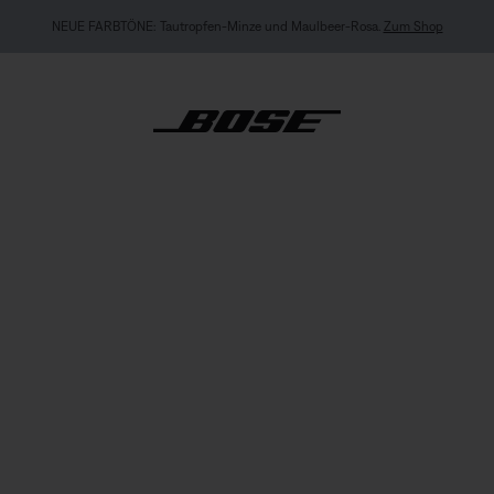
NEUE FARBTÖNE: Tautropfen-Minze und Maulbeer-Rosa.
Zum Shop