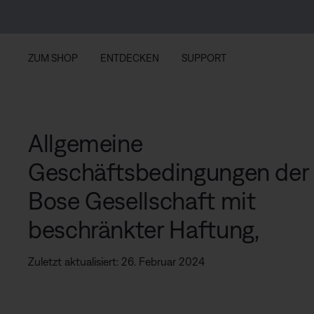
Zu Inhalt springen
Zu Footer springen
Zum Barrierefreiheitshinweis springen
ZUM SHOP
ENTDECKEN
SUPPORT
Allgemeine
Geschäftsbedingungen der
Bose Gesellschaft mit
beschränkter Haftung,
Zuletzt aktualisiert: 26. Februar 2024