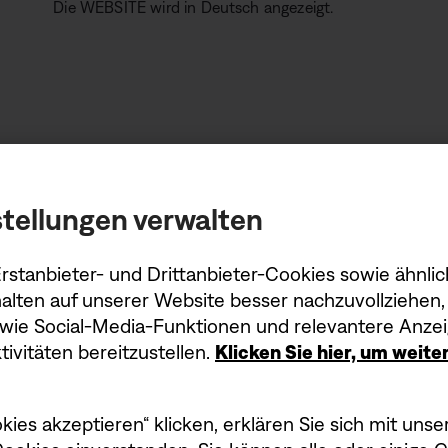
Die WEBSITE wird in Deutsch angezeigt.
3. Bestellvorgang
3.1 Produktauswahl
tellungen verwalten
Alle Bestellungen über den Online-Shop von Bose sind 
stanbieter- und Drittanbieter-Cookies sowie ähnlic
alten auf unserer Website besser nachzuvollziehen, 
owie Social-Media-Funktionen und relevantere Anzei
Der Kunde wählt die Produkte durch Anklicken des But
ivitäten bereitzustellen.
Klicken Sie hier, um weit
hinzufügen” aus und setzt die Navigation durch Anklicken
Der Kunde kann die ausgewählten Produkte in seinem Ei
kies akzeptieren“ klicken, erklären Sie sich mit un
Buttons “Siehe Details/Mein Einkaufswagen” sehen und 