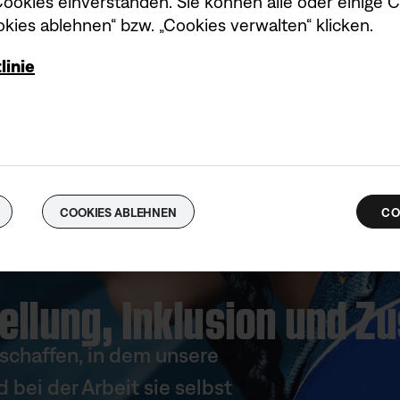
okies einverstanden. Sie können alle oder einige 
kies ablehnen“ bzw. „Cookies verwalten“ klicken.
linie
COOKIES ABLEHNEN
CO
tellung, Inklusion und 
schaffen, in dem unsere
bei der Arbeit sie selbst