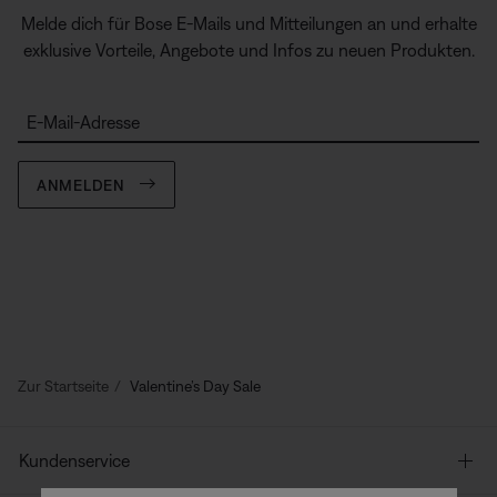
Melde dich für Bose E-Mails und Mitteilungen an und erhalte
exklusive Vorteile, Angebote und Infos zu neuen Produkten.
E-Mail-Adresse
ANMELDEN
Zur Startseite
Valentine’s Day Sale
Kundenservice