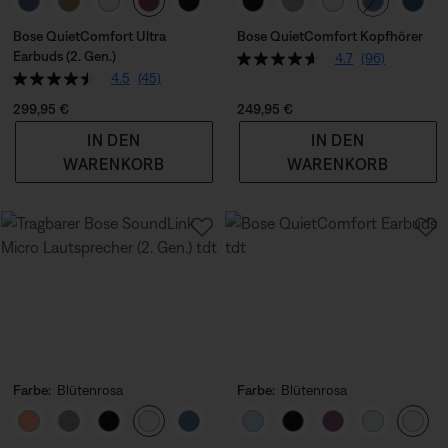
Bose QuietComfort Ultra
Bose QuietComfort Kopfhörer
Earbuds (2. Gen.)
4.7
(96)
4.5
(45)
Preis:
Preis:
299,95 €
249,95 €
IN DEN
IN DEN
WARENKORB
WARENKORB
Farbe:
Blütenrosa
Farbe:
Blütenrosa
Farbe auswählen
Farbe auswählen