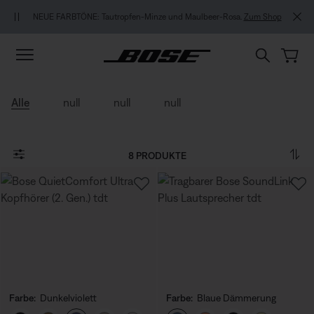
Zu Inhalt springen
Zu Footer springen
Zum Barrierefreiheitshinweis springen
NEUE FARBTÖNE: Tautropfen-Minze und Maulbeer-Rosa.
Zum Shop
Alle
null
null
null
8 PRODUKTE
Farbe:
Dunkelviolett
Farbe:
Blaue Dämmerung