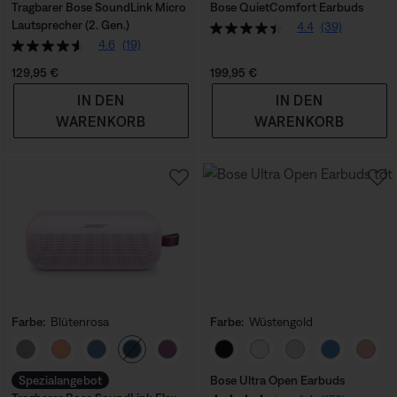
Tragbarer Bose SoundLink Micro
Bose QuietComfort Earbuds
Lautsprecher (2. Gen.)
4.4
(39)
4.6
(19)
Preis:
Preis:
129,95 €
199,95 €
IN DEN
IN DEN
WARENKORB
WARENKORB
Farbe:
Blütenrosa
Farbe:
Wüstengold
Farbe auswählen
Farbe auswählen
Spezialangebot
Bose Ultra Open Earbuds