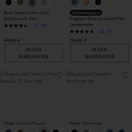
Farbe auswählen
Farbe auswählen
Bose QuietComfort Ultra
Spezialangebot
Kopfhörer (2. Gen.)
Tragbarer Bose SoundLink Plus
Lautsprecher
4.5
(29)
4.8
(9)
Preis:
Preis:
449,95 €
209,95 €
IN DEN
IN DEN
WARENKORB
WARENKORB
Farbe:
Dunkle Pflaume
Farbe:
Blütenrosa
Farbe auswählen
Farbe auswählen